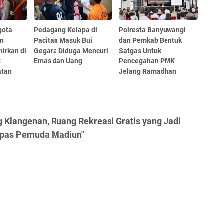
gota
Pedagang Kelapa di
Polresta Banyuwangi
an
Pacitan Masuk Bui
dan Pemkab Bentuk
hirkan di
Gegara Diduga Mencuri
Satgas Untuk
t
Emas dan Uang
Pencegahan PMK
atan
Jelang Ramadhan
 Klangenan, Ruang Rekreasi Gratis yang Jadi
apas Pemuda Madiun"