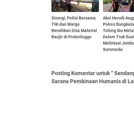
Sinergi, Polisi Bersama
Aksi Heroik Ang
TNI dan Warga
Polres Bangkal
Bersihkan Sisa Material
Tolong Ibu Mela
Banjir di Probolinggo
Dalam Truk Saa
Melintasi Jemb
Suramadu
Posting Komentar untuk " Sendang
Sarana Pembinaan Humanis di L