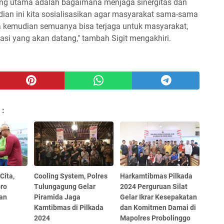
ng utama adalah bagaimana menjaga sinergitas dan
an ini kita sosialisasikan agar masyarakat sama-sama
a kemudian semuanya bisa terjaga untuk masyarakat,
rasi yang akan datang," tambah Sigit mengakhiri.
 :
Cita,
Cooling System, Polres
Harkamtibmas Pilkada
oro
Tulungagung Gelar
2024 Perguruan Silat
an
Piramida Jaga
Gelar Ikrar Kesepakatan
Kamtibmas di Pilkada
dan Komitmen Damai di
2024
Mapolres Probolinggo