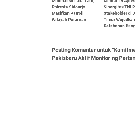
Minimalisir Laka Laut,
Mentan RI Apres
Polresta Sidoarjo
Sinergitas TNI P
Masifkan Patroli
Stakeholder di 
Wilayah Perariran
Timur Wujudka
Ketahanan Pan
Posting Komentar untuk "Komitme
Pakisbaru Aktif Monitoring Perta