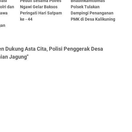
iasi
Peduli Sesama Polres
Bhabinkamtibmas
olri dan
Ngawi Gelar Baksos
Polsek Tulakan
Jawa
Peringati Hari Satpam
Dampingi Penanganan
n
ke - 44
PMK di Desa Kalikuning
gan
n Dukung Asta Cita, Polisi Penggerak Desa
nian Jagung"