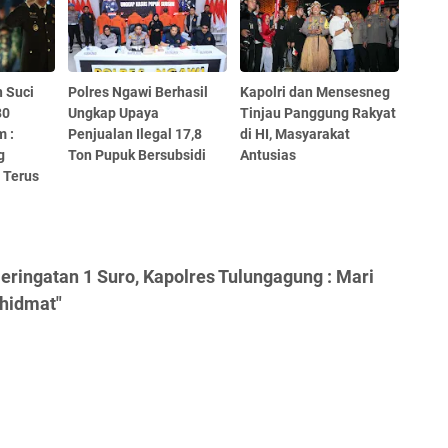
 Suci
Polres Ngawi Berhasil
Kapolri dan Mensesneg
80
Ungkap Upaya
Tinjau Panggung Rakyat
m :
Penjualan Ilegal 17,8
di HI, Masyarakat
g
Ton Pupuk Bersubsidi
Antusias
 Terus
eringatan 1 Suro, Kapolres Tulungagung : Mari
Khidmat"