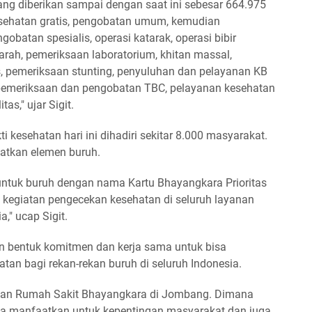
ang diberikan sampai dengan saat ini sebesar 664.975
esehatan gratis, pengobatan umum, kemudian
obatan spesialis, operasi katarak, operasi bibir
arah, pemeriksaan laboratorium, khitan massal,
, pemeriksaan stunting, penyuluhan dan pelayanan KB
 pemeriksaan dan pengobatan TBC, pelayanan kesehatan
as," ujar Sigit.
 kesehatan hari ini dihadiri sekitar 8.000 masyarakat.
batkan elemen buruh.
untuk buruh dengan nama Kartu Bhayangkara Prioritas
 kegiatan pengecekan kesehatan di seluruh layanan
a," ucap Sigit.
an bentuk komitmen dan kerja sama untuk bisa
n bagi rekan-rekan buruh di seluruh Indonesia.
ikan Rumah Sakit Bhayangkara di Jombang. Dimana
kita manfaatkan untuk kepentingan masyarakat dan juga