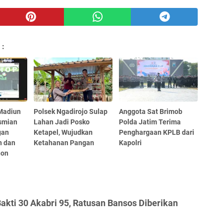
 :
Madiun
Polsek Ngadirojo Sulap
Anggota Sat Brimob
esmian
Lahan Jadi Posko
Polda Jatim Terima
gan
Ketapel, Wujudkan
Penghargaan KPLB dari
 dan
Ketahanan Pangan
Kapolri
hon
akti 30 Akabri 95, Ratusan Bansos Diberikan