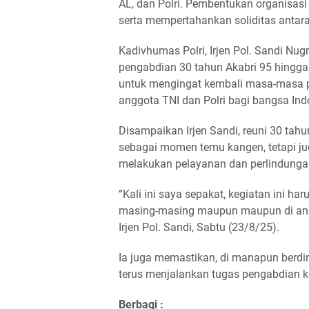
AL, dan Polri. Pembentukan organisasi 
serta mempertahankan soliditas antara
Kadivhumas Polri, Irjen Pol. Sandi Nu
pengabdian 30 tahun Akabri 95 hingga
untuk mengingat kembali masa-masa p
anggota TNI dan Polri bagi bangsa Ind
Disampaikan Irjen Sandi, reuni 30 tah
sebagai momen temu kangen, tetapi jug
melakukan pelayanan dan perlindunga
“Kali ini saya sepakat, kegiatan ini har
masing-masing maupun maupun di angka
Irjen Pol. Sandi, Sabtu (23/8/25).
Ia juga memastikan, di manapun berdina
terus menjalankan tugas pengabdian k
Berbagi :