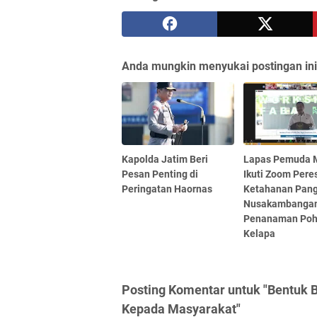
Anda mungkin menyukai postingan ini
Kapolda Jatim Beri
Lapas Pemuda 
Pesan Penting di
Ikuti Zoom Per
Peringatan Haornas
Ketahanan Pan
Nusakambangan
Penanaman Po
Kelapa
Posting Komentar untuk "Bentuk B
Kepada Masyarakat"