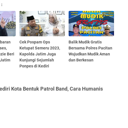
 :
baran
Cek Pospam Ops
Balik Mudik Gratis
ses,
Ketupat Semeru 2023,
Bersama Polres Pacitan
zie Beri
Kapolda Jatim Juga
Wujudkan Mudik Aman
 Jatim
Kunjungi Sejumlah
dan Berkesan
Ponpes di Kediri
ediri Kota Bentuk Patrol Band, Cara Humanis