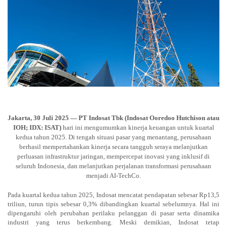
Jakarta, 30 Juli 2025 — PT Indosat Tbk (Indosat Ooredoo Hutchison atau
IOH; IDX: ISAT)
hari ini mengumumkan kinerja keuangan untuk kuartal
kedua tahun 2025. Di tengah situasi pasar yang menantang, perusahaan
berhasil mempertahankan kinerja secara tangguh seraya melanjutkan
perluasan infrastruktur jaringan, mempercepat inovasi yang inklusif di
seluruh Indonesia, dan melanjutkan perjalanan transformasi perusahaan
menjadi AI-TechCo.
Pada kuartal kedua tahun 2025, Indosat mencatat pendapatan sebesar Rp13,5
triliun, turun tipis sebesar 0,3% dibandingkan kuartal sebelumnya. Hal ini
dipengaruhi oleh perubahan perilaku pelanggan di pasar serta dinamika
industri yang terus berkembang. Meski demikian, Indosat tetap