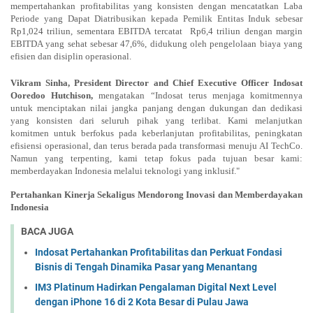
mempertahankan profitabilitas yang konsisten dengan mencatatkan Laba
Periode yang Dapat Diatribusikan kepada Pemilik Entitas Induk sebesar
Rp1,024 triliun, sementara EBITDA tercatat
Rp6,4 triliun dengan margin
EBITDA yang sehat sebesar 47,6%, didukung oleh pengelolaan biaya yang
efisien dan disiplin operasional.
Vikram Sinha, President Director and Chief Executive Officer Indosat
Ooredoo Hutchison,
mengatakan “Indosat terus menjaga komitmennya
untuk menciptakan nilai jangka panjang dengan dukungan dan dedikasi
yang konsisten dari seluruh pihak yang terlibat. Kami melanjutkan
komitmen untuk berfokus pada keberlanjutan profitabilitas, peningkatan
efisiensi operasional, dan terus berada pada transformasi menuju AI TechCo.
Namun yang terpenting, kami tetap fokus pada tujuan besar kami:
memberdayakan Indonesia melalui teknologi yang inklusif."
Pertahankan Kinerja Sekaligus Mendorong Inovasi dan Memberdayakan
Indonesia
BACA JUGA
Indosat Pertahankan Profitabilitas dan Perkuat Fondasi
Bisnis di Tengah Dinamika Pasar yang Menantang
IM3 Platinum Hadirkan Pengalaman Digital Next Level
dengan iPhone 16 di 2 Kota Besar di Pulau Jawa