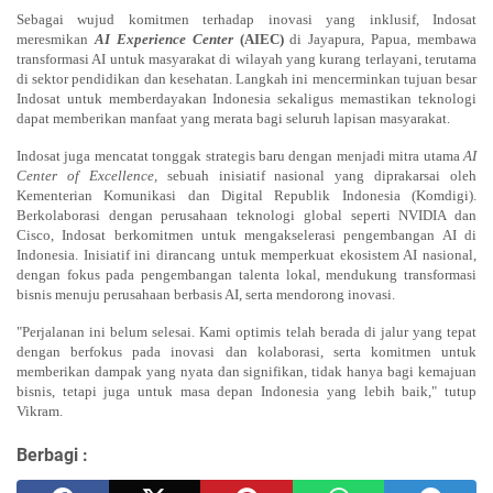
Sebagai wujud komitmen terhadap inovasi yang inklusif, Indosat
meresmikan
AI Experience Center
(AIEC)
di Jayapura, Papua,
membawa
transformasi AI untuk masyarakat di wilayah yang kurang terlayani, terutama
di sektor pendidikan dan kesehatan. Langkah ini mencerminkan tujuan besar
Indosat untuk memberdayakan Indonesia sekaligus memastikan teknologi
dapat memberikan manfaat yang merata bagi seluruh lapisan masyarakat.
Indosat juga mencatat tonggak strategis baru dengan menjadi mitra utama
AI
Center of Excellence,
sebuah inisiatif nasional yang diprakarsai oleh
Kementerian Komunikasi dan Digital Republik Indonesia (Komdigi).
Berkolaborasi dengan perusahaan teknologi global seperti NVIDIA dan
Cisco, Indosat berkomitmen untuk mengakselerasi pengembangan AI di
Indonesia. Inisiatif ini dirancang untuk memperkuat ekosistem AI nasional,
dengan fokus pada pengembangan talenta lokal, mendukung transformasi
bisnis menuju perusahaan berbasis AI, serta mendorong inovasi.
"Perjalanan ini belum selesai. Kami optimis telah berada di jalur yang tepat
dengan berfokus pada inovasi dan kolaborasi, serta komitmen untuk
memberikan dampak yang nyata dan signifikan, tidak hanya bagi kemajuan
bisnis, tetapi juga untuk masa depan Indonesia yang lebih baik," tutup
Vikram.
Berbagi :