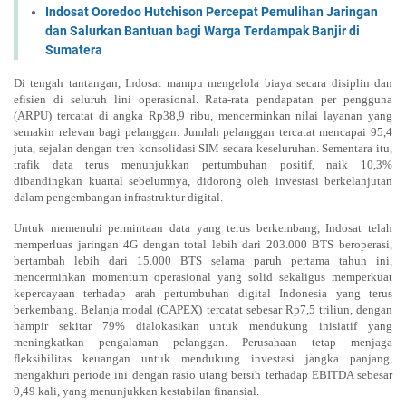
Indosat Ooredoo Hutchison Percepat Pemulihan Jaringan
dan Salurkan Bantuan bagi Warga Terdampak Banjir di
Sumatera
Di tengah tantangan, Indosat mampu mengelola biaya secara disiplin dan
efisien di seluruh lini operasional. Rata-rata pendapatan per pengguna
(ARPU) tercatat di angka Rp38,9 ribu, mencerminkan nilai layanan yang
semakin relevan bagi pelanggan. Jumlah pelanggan tercatat mencapai 95,4
juta, sejalan dengan tren konsolidasi SIM secara keseluruhan. Sementara itu,
trafik data terus menunjukkan pertumbuhan positif, naik 10,3%
dibandingkan kuartal sebelumnya, didorong oleh investasi berkelanjutan
dalam pengembangan infrastruktur digital.
Untuk memenuhi permintaan data yang terus berkembang, Indosat telah
memperluas jaringan 4G dengan total lebih dari 203.000 BTS beroperasi,
bertambah lebih dari 15.000 BTS selama paruh pertama tahun ini,
mencerminkan momentum operasional yang solid sekaligus memperkuat
kepercayaan terhadap arah pertumbuhan digital Indonesia yang terus
berkembang. Belanja modal (CAPEX) tercatat sebesar Rp7,5 triliun, dengan
hampir sekitar 79% dialokasikan untuk mendukung
inisiatif yang
meningkatkan pengalaman pelanggan
. Perusahaan tetap menjaga
fleksibilitas keuangan untuk mendukung investasi jangka panjang,
mengakhiri periode ini dengan rasio utang bersih terhadap EBITDA sebesar
0,49 kali, yang menunjukkan kestabilan finansial.