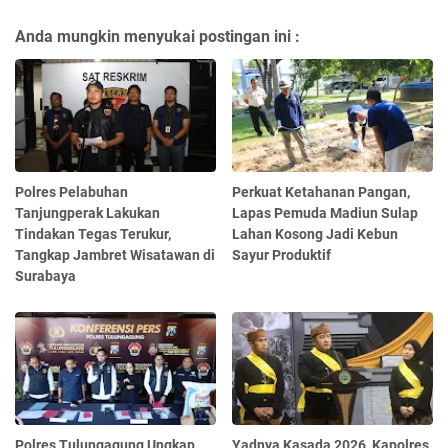
Anda mungkin menyukai postingan ini :
Polres Pelabuhan
Perkuat Ketahanan Pangan,
Tanjungperak Lakukan
Lapas Pemuda Madiun Sulap
Tindakan Tegas Terukur,
Lahan Kosong Jadi Kebun
Tangkap Jambret Wisatawan di
Sayur Produktif
Surabaya
Polres Tulungagung Ungkap
Yadnya Kasada 2026, Kapolres