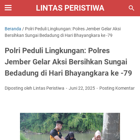
LINTAS PERISTIWA
Beranda
/
Polri Peduli Lingkungan: Polres Jember Gelar Aksi
Bersihkan Sungai Bedadung di Hari Bhayangkara ke -79
Polri Peduli Lingkungan: Polres
Jember Gelar Aksi Bersihkan Sungai
Bedadung di Hari Bhayangkara ke -79
Diposting oleh Lintas Peristiwa
Juni 22, 2025
Posting Komentar