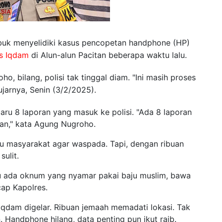
buk menyelidiki kasus pencopetan handphone (HP)
s Iqdam
di Alun-alun Pacitan beberapa waktu lalu.
, bilang, polisi tak tinggal diam. "Ini masih proses
 ujarnya, Senin (3/2/2025).
aru 8 laporan yang masuk ke polisi. "Ada 8 laporan
wan," kata Agung Nugroho.
u masyarakat agar waspada. Tapi, dengan ribuan
ulit.
u ada oknum yang nyamar pakai baju muslim, bawa
ucap Kapolres.
s Iqdam digelar. Ribuan jemaah memadati lokasi. Tak
. Handphone hilang, data penting pun ikut raib.