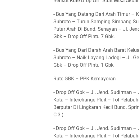
Berikut Rute Drop Off Saat Misa Akbar
- Bus Yang Datang Dari Arah Timur – K
Subroto – Turun Samping Simpang Sus
Putar Arah Di Bund. Senayan – Jl. Jen
Gbk – Drop Off Pintu 7 Gbk.
- Bus Yang Dari Darah Arah Barat Kelu
Subroto – Naik Layang Ladogi – Jl. G
Gbk – Drop Off Pintu 1 Gbk
Rute GBK – PPK Kemayoran
- Drop Off Gbk – Jl. Jend. Sudirman –
Kota – Interchange Pluit – Tol Pelabu
Berputar Di Lingkaran Kecil Bund. Spri
C.3 )
- Drop Off Gbk – Jl. Jend. Sudirman –
Kota – Interchange Pluit – Tol Pelabu