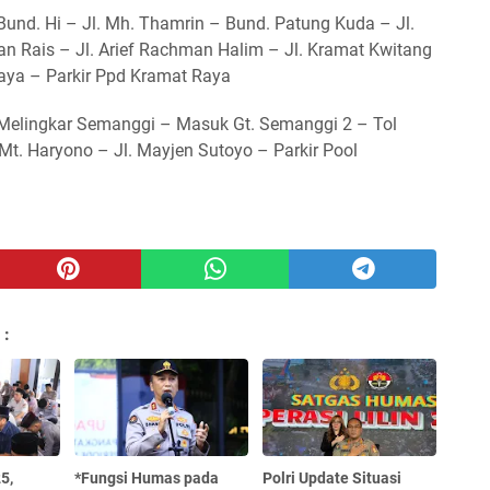
 Bund. Hi – Jl. Mh. Thamrin – Bund. Patung Kuda – Jl.
n Rais – Jl. Arief Rachman Halim – Jl. Kramat Kwitang
aya – Parkir Ppd Kramat Raya
– Melingkar Semanggi – Masuk Gt. Semanggi 2 – Tol
t. Haryono – Jl. Mayjen Sutoyo – Parkir Pool
 :
5,
*Fungsi Humas pada
Polri Update Situasi