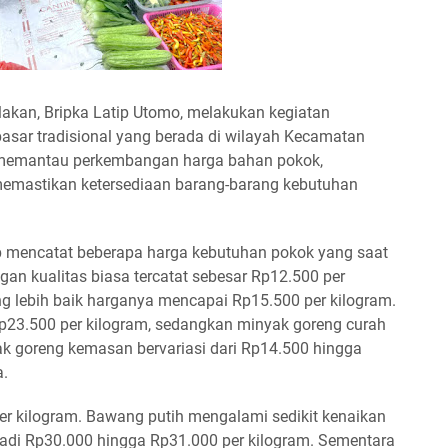
kan, Bripka Latip Utomo, melakukan kegiatan
asar tradisional yang berada di wilayah Kecamatan
uk memantau perkembangan harga bahan pokok,
 memastikan ketersediaan barang-barang kebutuhan
ip mencatat beberapa harga kebutuhan pokok yang saat
ngan kualitas biasa tercatat sebesar Rp12.500 per
ng lebih baik harganya mencapai Rp15.500 per kilogram.
p23.500 per kilogram, sedangkan minyak goreng curah
yak goreng kemasan bervariasi dari Rp14.500 hingga
a.
 per kilogram. Bawang putih mengalami sedikit kenaikan
jadi Rp30.000 hingga Rp31.000 per kilogram. Sementara