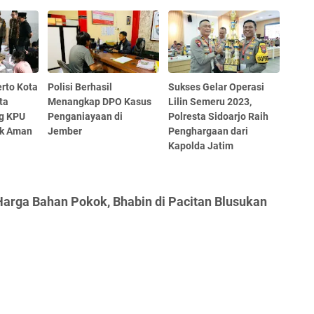
rto Kota
Polisi Berhasil
Sukses Gelar Operasi
ta
Menangkap DPO Kasus
Lilin Semeru 2023,
g KPU
Penganiayaan di
Polresta Sidoarjo Raih
ik Aman
Jember
Penghargaan dari
Kapolda Jatim
Harga Bahan Pokok, Bhabin di Pacitan Blusukan